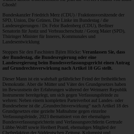
Ghosh!
Bundeskanzler Friedrich Merz (CDU) / Fraktionsvorsitzende der
SPD, Union, Die Grünen, Die Linke im Bundestag / die
Landesregierungen / Dr. Felor Badenberg (CDU), Berliner
Senatorin für Justiz und Verbraucherschutz / Georg Maier (SPD),
Thüringer Minister für Inneres, Kommunales und
Landesentwicklung
Stoppen Sie den Faschisten Björn Höcke:
Veranlassen Sie, dass
der Bundestag, die Bundesregierung oder eine
Landesregierung beim Bundesverfassungsgericht einen Antrag
auf Grundrechtsverwirkung nach Artikel 18 GG stellt.
Dieser Mann ist ein wahrhaft gefährlicher Feind der freiheitlichen
Demokratie. Aber die Mütter und Väter des Grundgesetzes haben
im Bewusstsein der Erfahrungen während der Weimarer Republik
Instrumente bereitgelegt, um sich gegen Verfassungsfeinde zu
wehren: Neben einem kompletten Parteiverbot auf Landes- oder
Bundesebene ist die „Grundrechtsverwirkung“ nach Artikel 18 des
Grundgesetzes eine gezielte Maßnahme gegen einzelne
Verfassungsfeinde, 2023 thematisiert von der ehemaligen
Bundesverfassungsrichterin und Verfassungsrechtlerin Gertrude
Lübbe-Wolff sowie Heribert Prantl, ehemaliges Mitglied der
Chefredaktion der Süddeutschen Zeitung, Kolumnist und