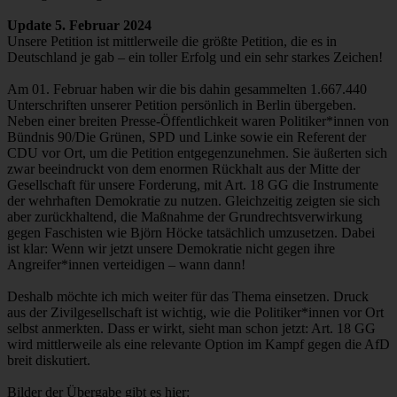
Update 5. Februar 2024
Unsere Petition ist mittlerweile die größte Petition, die es in
Deutschland je gab – ein toller Erfolg und ein sehr starkes Zeichen!
Am 01. Februar haben wir die bis dahin gesammelten 1.667.440
Unterschriften unserer Petition persönlich in Berlin übergeben.
Neben einer breiten Presse-Öffentlichkeit waren Politiker*innen von
Bündnis 90/Die Grünen, SPD und Linke sowie ein Referent der
CDU vor Ort, um die Petition entgegenzunehmen. Sie äußerten sich
zwar beeindruckt von dem enormen Rückhalt aus der Mitte der
Gesellschaft für unsere Forderung, mit Art. 18 GG die Instrumente
der wehrhaften Demokratie zu nutzen. Gleichzeitig zeigten sie sich
aber zurückhaltend, die Maßnahme der Grundrechtsverwirkung
gegen Faschisten wie Björn Höcke tatsächlich umzusetzen. Dabei
ist klar: Wenn wir jetzt unsere Demokratie nicht gegen ihre
Angreifer*innen verteidigen – wann dann!
Deshalb möchte ich mich weiter für das Thema einsetzen. Druck
aus der Zivilgesellschaft ist wichtig, wie die Politiker*innen vor Ort
selbst anmerkten. Dass er wirkt, sieht man schon jetzt: Art. 18 GG
wird mittlerweile als eine relevante Option im Kampf gegen die AfD
breit diskutiert.
Bilder der Übergabe gibt es hier: