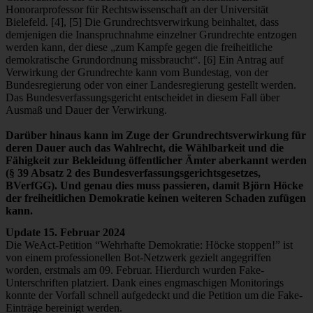
Honorarprofessor für Rechtswissenschaft an der Universität
Bielefeld. [4], [5] Die Grundrechtsverwirkung beinhaltet, dass
demjenigen die Inanspruchnahme einzelner Grundrechte entzogen
werden kann, der diese „zum Kampfe gegen die freiheitliche
demokratische Grundordnung missbraucht“. [6] Ein Antrag auf
Verwirkung der Grundrechte kann vom Bundestag, von der
Bundesregierung oder von einer Landesregierung gestellt werden.
Das Bundesverfassungsgericht entscheidet in diesem Fall über
Ausmaß und Dauer der Verwirkung.
Darüber hinaus kann im Zuge der Grundrechtsverwirkung für
deren Dauer auch das Wahlrecht, die Wählbarkeit und die
Fähigkeit zur Bekleidung öffentlicher Ämter aberkannt werden
(§ 39 Absatz 2 des Bundesverfassungsgerichtsgesetzes,
BVerfGG). Und genau dies muss passieren, damit Björn Höcke
der freiheitlichen Demokratie keinen weiteren Schaden zufügen
kann.
Update 15. Februar 2024
Die WeAct-Petition “Wehrhafte Demokratie: Höcke stoppen!” ist
von einem professionellen Bot-Netzwerk gezielt angegriffen
worden, erstmals am 09. Februar. Hierdurch wurden Fake-
Unterschriften platziert. Dank eines engmaschigen Monitorings
konnte der Vorfall schnell aufgedeckt und die Petition um die Fake-
Einträge bereinigt werden.