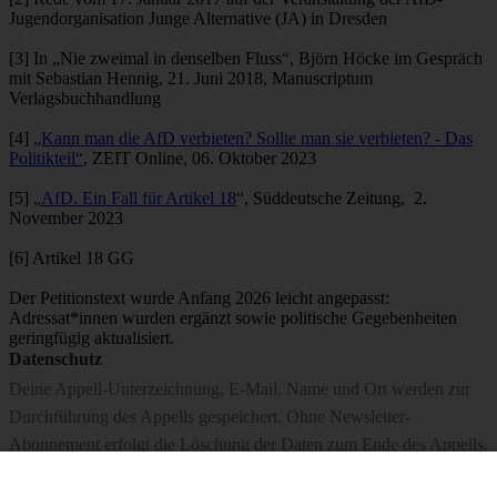
Jugendorganisation Junge Alternative (JA) in Dresden
[3] In „Nie zweimal in denselben Fluss“, Björn Höcke im Gespräch
mit Sebastian Hennig, 21. Juni 2018, Manuscriptum
Verlagsbuchhandlung
[4]
„Kann man die AfD verbieten? Sollte man sie verbieten? - Das
Politikteil“
, ZEIT Online, 06. Oktober 2023
[5] „
AfD. Ein Fall für Artikel 18
“, Süddeutsche Zeitung, 2.
November 2023
[6] Artikel 18 GG
Der Petitionstext wurde Anfang 2026 leicht angepasst:
Adressat*innen wurden ergänzt sowie politische Gegebenheiten
geringfügig aktualisiert.
Datenschutz
Deine Appell-Unterzeichnung, E-Mail, Name und Ort werden zur
Durchführung des Appells gespeichert. Ohne Newsletter-
Abonnement erfolgt die Löschung der Daten zum Ende des Appells.
Wenn Du unseren Newsletter abonnierst, erfolgt eine längerfristige