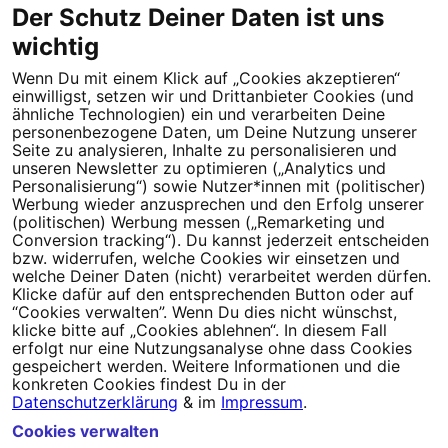
Speicherung mit dem Zweck der Personalisierung. Ein Widerruf ist
Der Schutz Deiner Daten ist uns
jederzeit möglich. Deine Daten werden von uns nicht an Dritte
wichtig
weitergegeben.
Hier geht es zur Datenschutz-Policy von Campact.
Wenn Du mit einem Klick auf „Cookies akzeptieren“
einwilligst, setzen wir und Drittanbieter Cookies (und
ähnliche Technologien) ein und verarbeiten Deine
personenbezogene Daten, um Deine Nutzung unserer
Bereits
1.705.990 Unterzeichner*innen.
Seite zu analysieren, Inhalte zu personalisieren und
unseren Newsletter zu optimieren („Analytics und
Das Ziel ist 1.750.000 Unterzeichner*innen.
Personalisierung“) sowie Nutzer*innen mit (politischer)
Mache jetzt mit!
Werbung wieder anzusprechen und den Erfolg unserer
(politischen) Werbung messen („Remarketing und
Conversion tracking“). Du kannst jederzeit entscheiden
Unterzeichnen via
bzw. widerrufen, welche Cookies wir einsetzen und
welche Deiner Daten (nicht) verarbeitet werden dürfen.
Facebook
Google
Klicke dafür auf den entsprechenden Button oder auf
“Cookies verwalten”. Wenn Du dies nicht wünschst,
Oder trage Deine Daten ein
klicke bitte auf „Cookies ablehnen“. In diesem Fall
erfolgt nur eine Nutzungsanalyse ohne dass Cookies
gespeichert werden. Weitere Informationen und die
Ich bin damit einverstanden, dass meine Appell-Unterzeichnung, E-
konkreten Cookies findest Du in der
Mail, Name und Ort zur Durchführung des Appells gespeichert
Datenschutzerklärung
& im
Impressum
.
werden. Diese Einwilligung kann jederzeit widerrufen werden.
Hier
Cookies verwalten