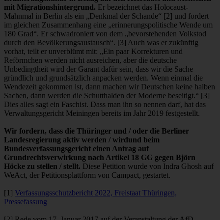
mit Migrationshintergrund.
Er bezeichnet das Holocaust-
Mahnmal in Berlin als ein „Denkmal der Schande“ [2] und fordert
im gleichen Zusammenhang eine „erinnerungspolitische Wende um
180 Grad“. Er schwadroniert von dem „bevorstehenden Volkstod
durch den Bevölkerungsaustausch“. [3] Auch was er zukünftig
vorhat, teilt er unverblümt mit: „Ein paar Korrekturen und
Reförmchen werden nicht ausreichen, aber die deutsche
Unbedingtheit wird der Garant dafür sein, dass wir die Sache
gründlich und grundsätzlich anpacken werden. Wenn einmal die
Wendezeit gekommen ist, dann machen wir Deutschen keine halben
Sachen, dann werden die Schutthalden der Moderne beseitigt.“ [3]
Dies alles sagt ein Faschist. Dass man ihn so nennen darf, hat das
Verwaltungsgericht Meiningen bereits im Jahr 2019 festgestellt.
Wir fordern, dass die Thüringer und / oder die Berliner
Landesregierung aktiv werden / wirdund beim
Bundesverfassungsgericht einen Antrag auf
Grundrechtsverwirkung nach Artikel 18 GG gegen Björn
Höcke zu stellen / stellt.
Diese Petition wurde von Indra Ghosh auf
WeAct, der Petitionsplattform von Campact, gestartet.
[1]
Verfassungsschutzbericht 2022, Freistaat Thüringen,
Pressefassung
[2] Rede vom 17. Januar 2017 auf der Veranstaltung der AfD-