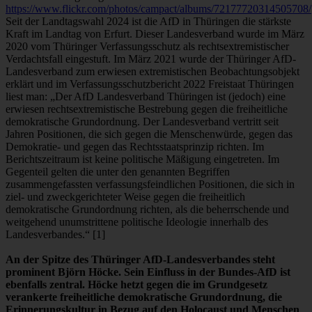
https://www.flickr.com/photos/campact/albums/72177720314505708/
Seit der Landtagswahl 2024 ist die AfD in Thüringen die stärkste
Kraft im Landtag von Erfurt. Dieser Landesverband wurde im März
2020 vom Thüringer Verfassungsschutz als rechtsextremistischer
Verdachtsfall eingestuft. Im März 2021 wurde der Thüringer AfD-
Landesverband zum erwiesen extremistischen Beobachtungsobjekt
erklärt und im Verfassungsschutzbericht 2022 Freistaat Thüringen
liest man: „Der AfD Landesverband Thüringen ist (jedoch) eine
erwiesen rechtsextremistische Bestrebung gegen die freiheitliche
demokratische Grundordnung. Der Landesverband vertritt seit
Jahren Positionen, die sich gegen die Menschenwürde, gegen das
Demokratie- und gegen das Rechtsstaatsprinzip richten. Im
Berichtszeitraum ist keine politische Mäßigung eingetreten. Im
Gegenteil gelten die unter den genannten Begriffen
zusammengefassten verfassungsfeindlichen Positionen, die sich in
ziel- und zweckgerichteter Weise gegen die freiheitlich
demokratische Grundordnung richten, als die beherrschende und
weitgehend unumstrittene politische Ideologie innerhalb des
Landesverbandes.“ [1]
An der Spitze des Thüringer AfD-Landesverbandes steht
prominent Björn Höcke. Sein Einfluss in der Bundes-AfD ist
ebenfalls zentral. Höcke hetzt gegen die im Grundgesetz
verankerte freiheitliche demokratische Grundordnung, die
Erinnerungskultur in Bezug auf den Holocaust und Menschen