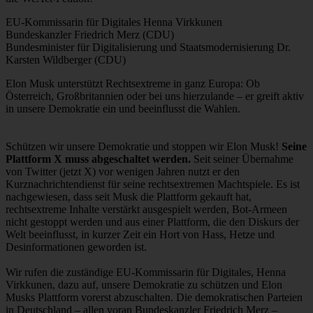
EU-Kommissarin für Digitales Henna Virkkunen
Bundeskanzler Friedrich Merz (CDU)
Bundesminister für Digitalisierung und Staatsmodernisierung Dr.
Karsten Wildberger (CDU)
Elon Musk unterstützt Rechtsextreme in ganz Europa: Ob
Österreich, Großbritannien oder bei uns hierzulande – er greift aktiv
in unsere Demokratie ein und beeinflusst die Wahlen.
Schützen wir unsere Demokratie und stoppen wir Elon Musk!
Seine
Plattform X muss abgeschaltet werden.
Seit seiner Übernahme
von Twitter (jetzt X) vor wenigen Jahren nutzt er den
Kurznachrichtendienst für seine rechtsextremen Machtspiele. Es ist
nachgewiesen, dass seit Musk die Plattform gekauft hat,
rechtsextreme Inhalte verstärkt ausgespielt werden, Bot-Armeen
nicht gestoppt werden und aus einer Plattform, die den Diskurs der
Welt beeinflusst, in kurzer Zeit ein Hort von Hass, Hetze und
Desinformationen geworden ist.
Wir rufen die zuständige EU-Kommissarin für Digitales, Henna
Virkkunen, dazu auf, unsere Demokratie zu schützen und Elon
Musks Plattform vorerst abzuschalten. Die demokratischen Parteien
in Deutschland – allen voran Bundeskanzler Friedrich Merz –