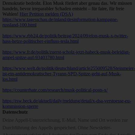
Demokratie bedroht. Elon Musk fördert aber genau das. Wir müssen
handeln, bevor irreparabler Schaden entsteht – für faire, für freie
Wahlen!
Hier Petition melden (DSA)
https://www.tagesschau.de/inland/desinformation-kampagne-
russland-100.html
https://www.rbb24.de/politik/beitrag/2024/09/elon-musk-x-twitter-
hass-hetze-politischer-einfluss-tesla.html
https://www.fr.de/politik/zuerst-scholz-jetzt-habeck-musk-beleidigt-
ampel-spitze-auf-93403780.html
https://www.welt.de/politik/deutschland/article255009528/Steinmeier-
ist-ein-antidemokratischer-Tyrann-SPD-Spitze-geht-auf-Musk-
los.html
https://counterhate.com/research/musk-political-posts-x/
https://rsw.beck.de/aktuell/daily/meldung/detail/x-dsa-verstoesse-eu-
kommission-sperre
Datenschutz
Deine Appell-Unterzeichnung, E-Mail, Name und Ort werden zur
Durchführung des Appells gespeichert. Ohne Newsletter-