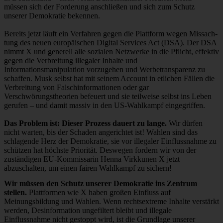
müssen sich der Forderung anschließen und sich zum Schutz
unserer Demokratie bekennen.
Bereits jetzt läuft ein Verfahren gegen die Platt­form wegen Miss­ach­
tung des neuen europäischen Di­gi­tal Ser­vices Act (DSA). Der DSA
nimmt X und generell alle sozialen Netzwerke in die Pflicht, effektiv
gegen die Verbreitung illegaler Inhalte und
Informationsmanipulation vorzugehen und Werbetransparenz zu
schaffen. Musk selbst hat mit seinem Account in etlichen Fällen die
Verbreitung von Falschinformationen oder gar
Verschwörungstheorien befeuert und sie teilweise selbst ins Leben
gerufen – und damit massiv in den US-Wahlkampf eingegriffen.
Das Problem ist: Dieser Prozess dauert zu lange.
Wir dürfen
nicht warten, bis der Schaden angerichtet ist! Wahlen sind das
schlagende Herz der Demokratie, sie vor illegaler Einflussnahme zu
schützen hat höchste Priorität. Deswegen fordern wir von der
zuständigen EU-Kommissarin Henna Virkkunen X jetzt
abzuschalten, um einen fairen Wahlkampf zu sichern!
Wir müssen den Schutz unserer Demokratie ins Zentrum
stellen.
Plattformen wie X haben großen Einfluss auf
Meinungsbildung und Wahlen. Wenn rechtsextreme Inhalte verstärkt
werden, Desinformation ungefiltert bleibt und illegale
Einflussnahme nicht gestoppt wird, ist die Grundlage unserer