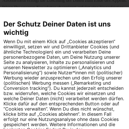
Abonnement erfolgt die Löschung der Daten zum Ende des Appells.
Wenn Du unseren Newsletter abonnierst, erfolgt eine längerfristige
Speicherung mit dem Zweck der Personalisierung. Ein Widerruf ist
jederzeit möglich. Deine Daten werden von uns nicht an Dritte
Der Schutz Deiner Daten ist uns
weitergegeben.
Hier geht es zur Datenschutz-Policy von Campact.
wichtig
Wenn Du mit einem Klick auf „Cookies akzeptieren“
einwilligst, setzen wir und Drittanbieter Cookies (und
ähnliche Technologien) ein und verarbeiten Deine
Bereits
641.885 Unterzeichner*innen.
personenbezogene Daten, um Deine Nutzung unserer
Seite zu analysieren, Inhalte zu personalisieren und
Das Ziel ist 675.000 Unterzeichner*innen.
unseren Newsletter zu optimieren („Analytics und
Mache jetzt mit!
Personalisierung“) sowie Nutzer*innen mit (politischer)
Werbung wieder anzusprechen und den Erfolg unserer
(politischen) Werbung messen („Remarketing und
Unterzeichnen via
Conversion tracking“). Du kannst jederzeit entscheiden
bzw. widerrufen, welche Cookies wir einsetzen und
Facebook
Google
welche Deiner Daten (nicht) verarbeitet werden dürfen.
Klicke dafür auf den entsprechenden Button oder auf
Oder trage Deine Daten ein
“Cookies verwalten”. Wenn Du dies nicht wünschst,
klicke bitte auf „Cookies ablehnen“. In diesem Fall
erfolgt nur eine Nutzungsanalyse ohne dass Cookies
Ich bin damit einverstanden, dass meine Appell-Unterzeichnung, E-
gespeichert werden. Weitere Informationen und die
Mail, Name und Ort zur Durchführung des Appells gespeichert